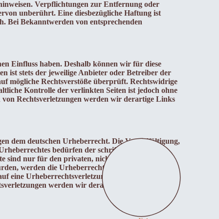
hinweisen. Verpflichtungen zur Entfernung oder
rvon unberührt. Eine diesbezügliche Haftung ist
ich. Bei Bekanntwerden von entsprechenden
nen Einfluss haben. Deshalb können wir für diese
 ist stets der jeweilige Anbieter oder Betreiber der
auf mögliche Rechtsverstöße überprüft. Rechtswidrige
liche Kontrolle der verlinkten Seiten ist jedoch ohne
 von Rechtsverletzungen werden wir derartige Links
egen dem deutschen Urheberrecht. Die Vervielfältigung,
rheberrechtes bedürfen der schriftlichen
e sind nur für den privaten, nicht kommerziellen
wurden, werden die Urheberrechte Dritter beachtet.
m auf eine Urheberrechtsverletzung aufmerksam
sverletzungen werden wir derartige Inhalte