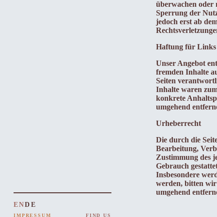
überwachen oder n
Sperrung der Nutz
jedoch erst ab de
Rechtsverletzunge
Haftung für Links
Unser Angebot enth
fremden Inhalte au
Seiten verantwort
Inhalte waren zum 
konkrete Anhaltsp
umgehend entfern
Urheberrecht
Die durch die Seit
Bearbeitung, Verb
Zustimmung des jew
Gebrauch gestattet
Insbesondere werde
werden, bitten wi
umgehend entfern
EN
DE
IMPRESSUM
FIND US