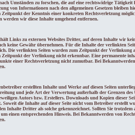
ach Umständen zu forschen, die auf eine rechtswidrige Tätigkeit 
ung von Informationen nach den allgemeinen Gesetzen bleiben hie
m Zeitpunkt der Kenntnis einer konkreten Rechtsverletzung mögl
n werden wir diese Inhalte umgehend entfernen.
ält Links zu externen Websites Dritter, auf deren Inhalte wir kei
ch keine Gewähr übernehmen. Für die Inhalte der verlinkten Seiten
lich. Die verlinkten Seiten wurden zum Zeitpunkt der Verlinkung 
Zeitpunkt der Verlinkung nicht erkennbar. Eine permanente inhalt
unkte einer Rechtsverletzung nicht zumutbar. Bei Bekanntwerden
en.
enbetreiber erstellten Inhalte und Werke auf diesen Seiten unterli
reitung und jede Art der Verwertung außerhalb der Grenzen des U
eiligen Autors bzw. Erstellers. Downloads und Kopien dieser Seit
. Soweit die Inhalte auf dieser Seite nicht vom Betreiber erstellt 
n Inhalte Dritter als solche gekennzeichnet. Sollten Sie trotzde
r um einen entsprechenden Hinweis. Bei Bekanntwerden von Recht
en.