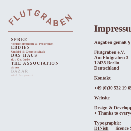
Impress
SPREE
Angaben gemäß 
Veranstaltungen & Programm
EDDIES
Flutgraben e.V.
Umfeld & Gemeinschaft
DAS HAUS
Am Flutgraben 3
das Gebäude
12435 Berlin
THE ASSOCIATION
Deutschland
about
BAZAR
wird fortgesetzt
Kontakt
+49 (0)30 532 19 6
Website
Design & Develop
+ Thanks to every
Typographie:
DINish
— licence 