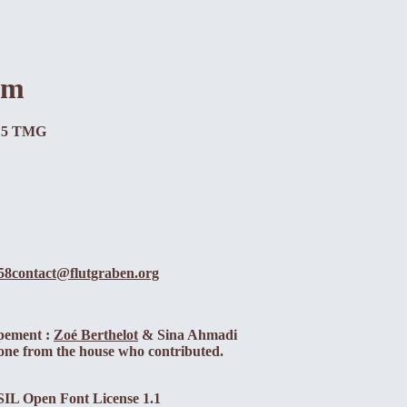
um
§ 5 TMG
58
contact@flutgraben.org
pement :
Zoé Berthelot
& Sina Ahmadi
one from the house who contributed.
SIL Open Font License 1.1